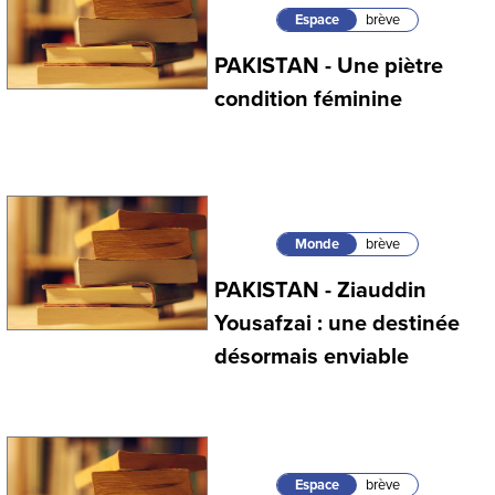
Espace
brève
PAKISTAN - Une piètre
condition féminine
Monde
brève
PAKISTAN - Ziauddin
Yousafzai : une destinée
désormais enviable
Espace
brève