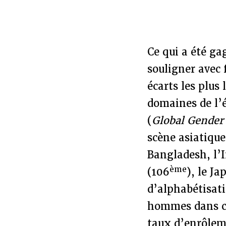
Ce qui a été ga
souligner avec 
écarts les plu
domaines de l’é
(
Global Gender
scène asiatique
Bangladesh, l’
ème
(106
), le Ja
d’alphabétisati
hommes dans ce
taux d’enrôleme