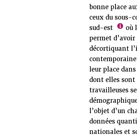
bonne place aux
ceux du sous-co
sud-est
où l
permet d’avoir 
décortiquant l’
contemporaine d
leur place dans
dont elles son
travailleuses s
démographiques
l’objet d’un ch
données quantit
nationales et s