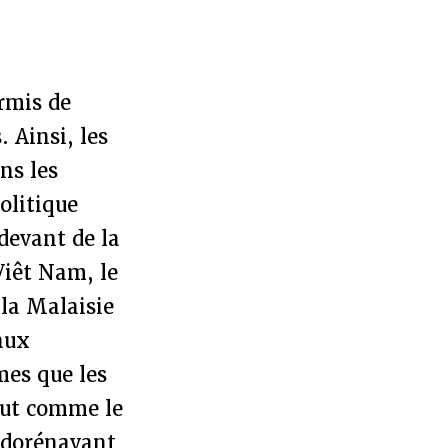
rmis de
 Ainsi, les
ns les
olitique
 devant de la
Viêt Nam, le
la Malaisie
taux
mes que les
out comme le
t dorénavant