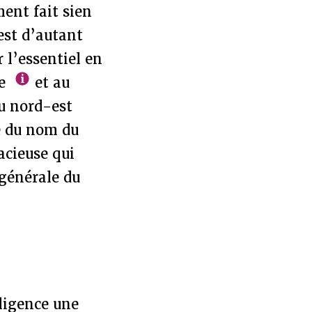
ment fait sien
’est d’autant
 l’essentiel en
ne
et au
du nord-est
re du nom du
acieuse qui
 générale du
lligence une