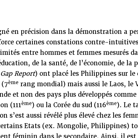
gné en précision dans la démonstration a pe
force certaines constations contre-intuitives.
s limités entre hommes et femmes mesurés da
ducation, de la santé, de l’économie, de la p
 Gap Report
) ont placé les Philippines sur le
ème
 (7
rang mondial) mais aussi le Laos, le 
Inde et non des pays plus développés comme 
ème
ème
pon (111
) ou la Corée du sud (116
). Le 
on s’est aussi révélé plus élevé chez les fem
rtains Etats (ex. Mongolie, Philippines) t
nt féminin dans le secondaire. Ainsi, il es