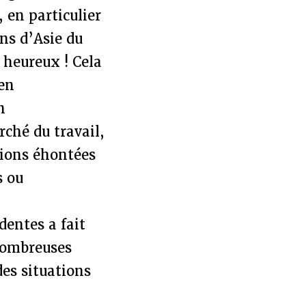
 en particulier
ns d’Asie du
 heureux ! Cela
 en
n
rché du travail,
tions éhontées
s ou
entes a fait
 nombreuses
des situations