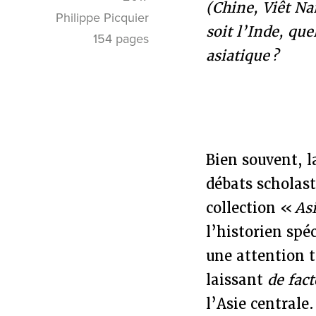
(Chine, Viêt Na
Philippe Picquier
soit l’Inde, que
154 pages
asiatique ?
Bien souvent, l
débats scholast
collection «
As
l’historien spé
une attention t
laissant
de fac
l’Asie centrale