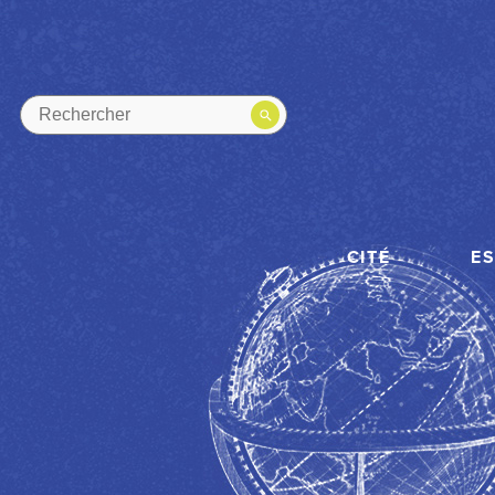
CITÉ
E