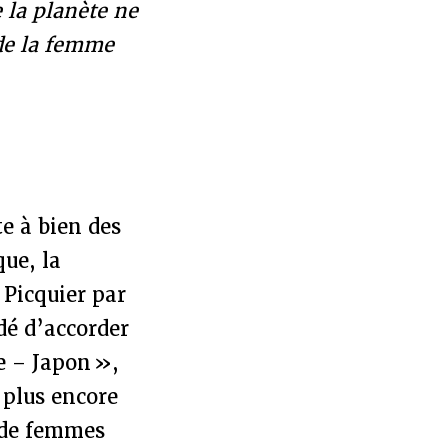
 la planète ne
 de la femme
te à bien des
que, la
 Picquier par
dé d’accorder
e – Japon »,
t plus encore
s de femmes