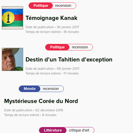
Politique
recension
Témoignage Kanak
Date de publication • 30 janvier 2017
Temps de lecture estimé • 18 minutes
Politique
recension
Destin d'un Tahitien d'exception
Date de publication • 09 janvier 2017
Temps de lecture estimé • 17 minutes
Monde
recension
Mystérieuse Corée du Nord
Date de publication • 02 décembre 2016
Temps de lecture estimé • 8 minutes
Littérature
critique d'art