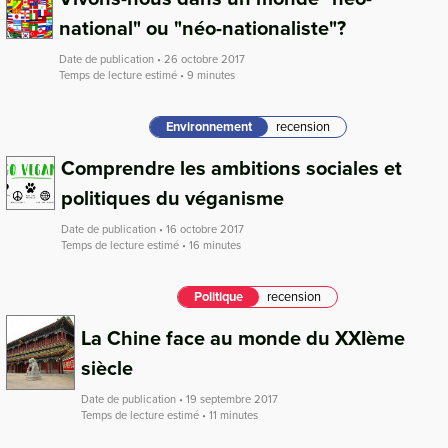
national" ou "néo-nationaliste"?
Date de publication • 26 octobre 2017
Temps de lecture estimé • 9 minutes
Environnement
recension
Comprendre les ambitions sociales et
politiques du véganisme
Date de publication • 16 octobre 2017
Temps de lecture estimé • 16 minutes
Politique
recension
La Chine face au monde du XXIème
siècle
Date de publication • 19 septembre 2017
Temps de lecture estimé • 11 minutes