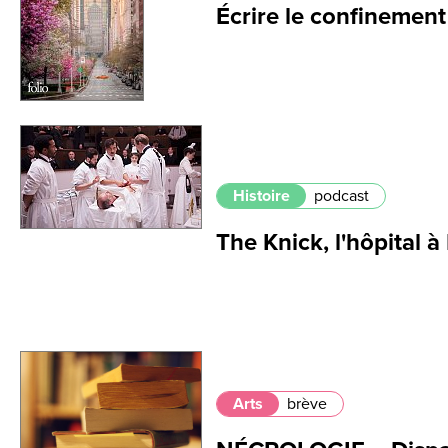
Écrire le confinement
Histoire
podcast
The Knick, l'hôpital 
Arts
brève