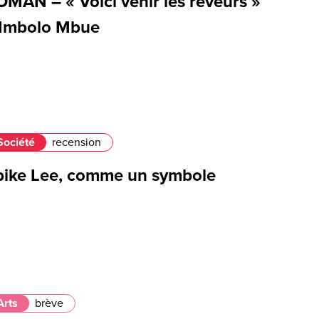
OMAN – « Voici venir les rêveurs »
'Imbolo Mbue
Société
recension
pike Lee, comme un symbole
Arts
brève