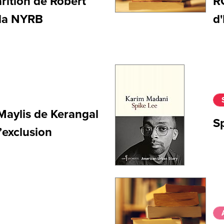
ition de Robert
R
 la NYRB
d
aylis de Kerangal
S
’exclusion