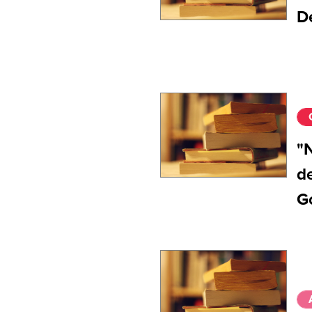
De
"N
de
G