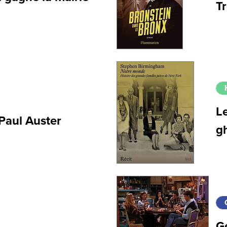
T
Le
 Paul Auster
gh
G