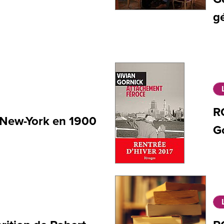
gé
R
à New-York en 1900
G