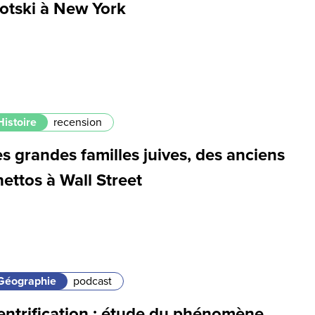
rotski à New York
Histoire
recension
s grandes familles juives, des anciens
ettos à Wall Street
Géographie
podcast
entrification : étude du phénomène