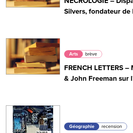
NÉCROLOGIE – Dispar
Silvers, fondateur de
Arts
brève
FRENCH LETTERS – M
& John Freeman sur l
Géographie
recension