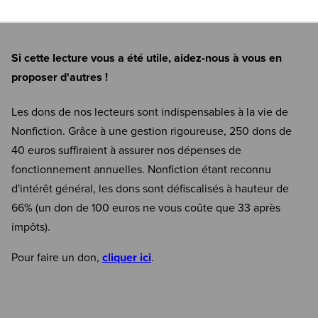
Si cette lecture vous a été utile, aidez-nous à vous en
proposer d'autres !
Les dons de nos lecteurs sont indispensables à la vie de
Nonfiction. Grâce à une gestion rigoureuse, 250 dons de
40 euros suffiraient à assurer nos dépenses de
fonctionnement annuelles. Nonfiction étant reconnu
d'intérêt général, les dons sont défiscalisés à hauteur de
66% (un don de 100 euros ne vous coûte que 33 après
impôts).
Pour faire un don,
cliquer ici
.