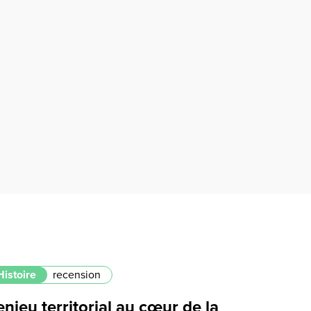
Histoire
recension
enjeu territorial au cœur de la