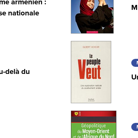
ôme arménien :
Mé
se nationale
au-delà du
U