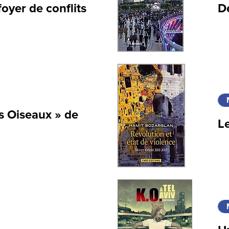
oyer de conflits
De
es Oiseaux » de
L