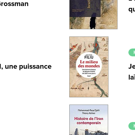
 Grossman
q
1, une puissance
Je
l