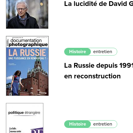
La lucidité de David
Histoire
entretien
La Russie depuis 199
en reconstruction
Histoire
entretien