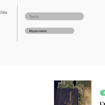
clés
L’