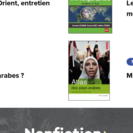
rient, entretien
L
m
arabes ?
Mo