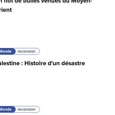
n flot de bulles venues du Moyen-
rient
Monde
recension
lestine : Histoire d'un désastre
Monde
recension