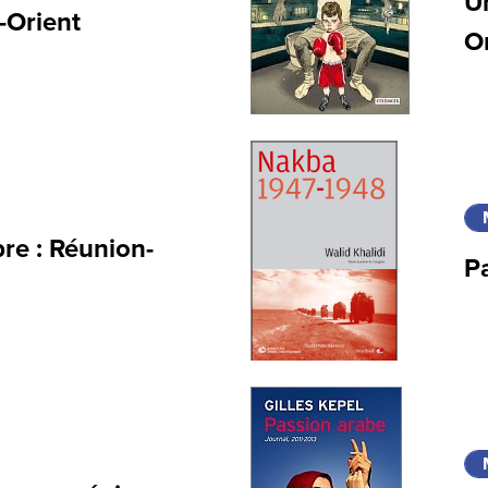
U
-Orient
O
bre : Réunion-
Pa