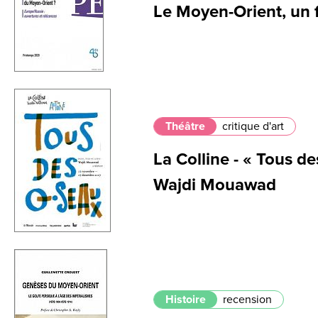
Le Moyen-Orient, un f
Théâtre
critique d'art
La Colline - « Tous d
Wajdi Mouawad
Histoire
recension