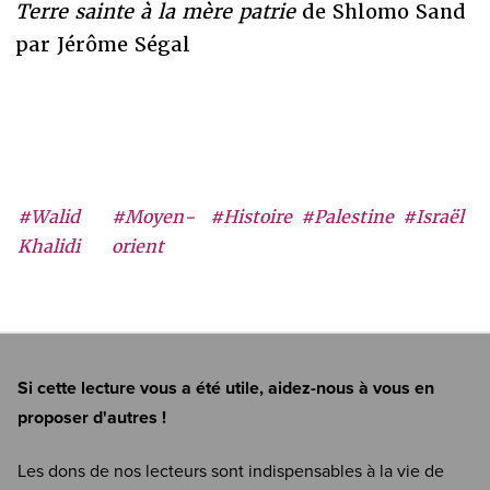
Terre sainte à la mère patrie
de Shlomo Sand
par Jérôme Ségal
#Walid
#Moyen-
#Histoire
#Palestine
#Israël
Khalidi
orient
Si cette lecture vous a été utile, aidez-nous à vous en
proposer d'autres !
Les dons de nos lecteurs sont indispensables à la vie de