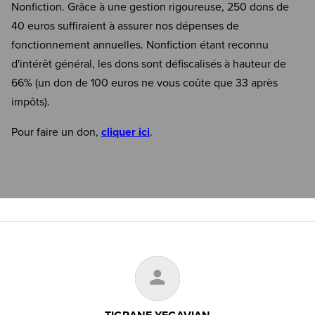
Nonfiction. Grâce à une gestion rigoureuse, 250 dons de
40 euros suffiraient à assurer nos dépenses de
fonctionnement annuelles. Nonfiction étant reconnu
d'intérêt général, les dons sont défiscalisés à hauteur de
66% (un don de 100 euros ne vous coûte que 33 après
impôts).
Pour faire un don,
cliquer ici
.