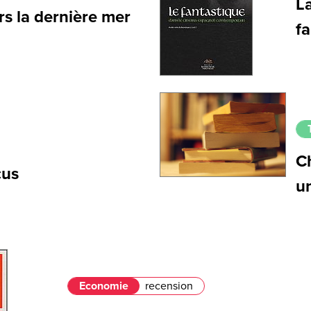
L
s la dernière mer
f
Ch
cus
u
Economie
recension