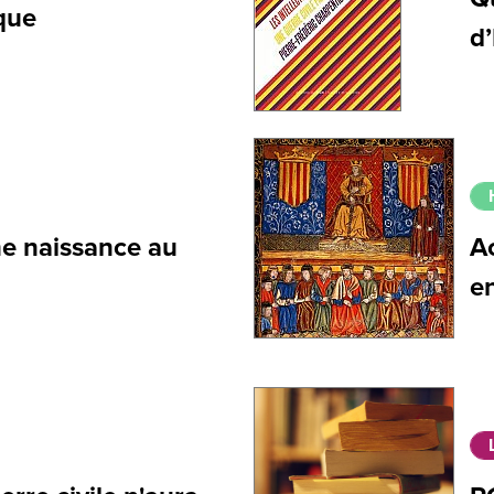
ique
d
ne naissance au
A
e