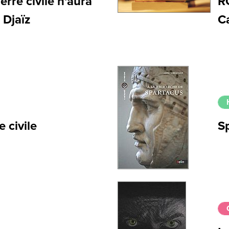
rre civile n'aura
R
 Djaïz
Ca
e civile
S