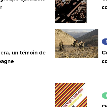
r
c
rera, un témoin de
C
spagne
co
Qu