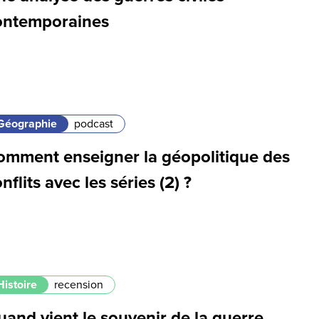
ontemporaines
Géographie
podcast
omment enseigner la géopolitique des
nflits avec les séries (2) ?
Histoire
recension
and vient le souvenir de la guerre