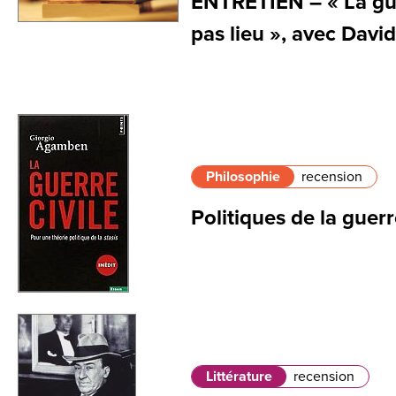
ENTRETIEN – « La gue
pas lieu », avec David
Philosophie
recension
Politiques de la guerr
Littérature
recension