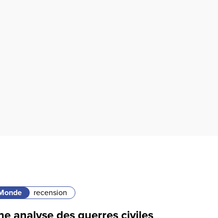
Monde
recension
e analyse des guerres civiles