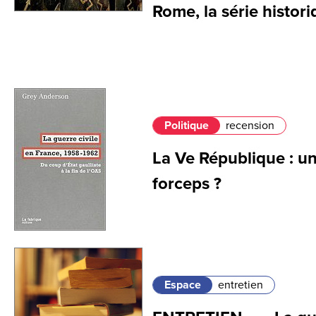
Rome, la série histor
Politique
recension
La Ve République : u
forceps ?
Espace
entretien