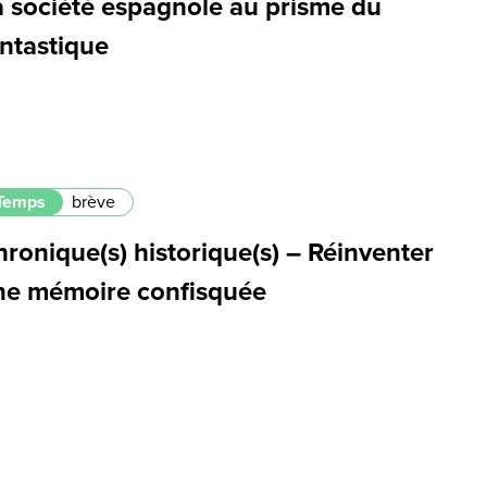
a société espagnole au prisme du
antastique
Temps
brève
ronique(s) historique(s) – Réinventer
ne mémoire confisquée