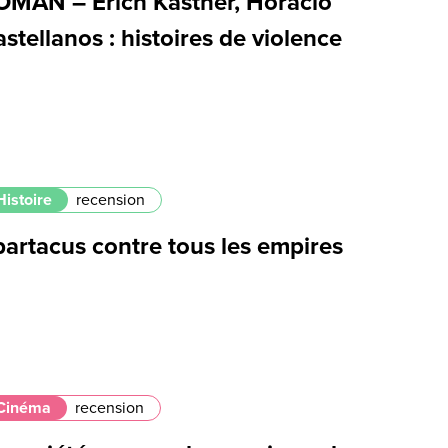
OMAN – Erich Kästner, Horacio
stellanos : histoires de violence
Histoire
recension
partacus contre tous les empires
Cinéma
recension