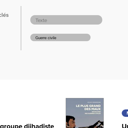
clés
 groupe djihadiste
Un