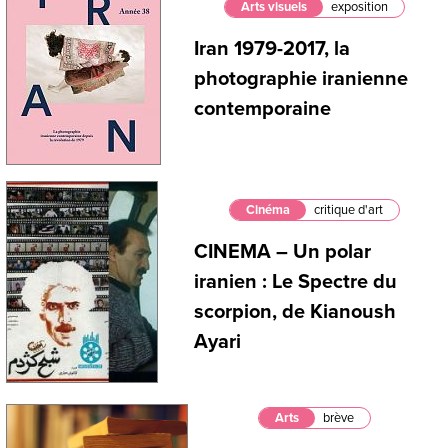
Arts visuels
exposition
Iran 1979-2017, la
photographie iranienne
contemporaine
Cinéma
critique d'art
CINEMA – Un polar
iranien : Le Spectre du
scorpion, de Kianoush
Ayari
Arts
brève