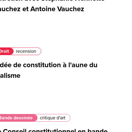
auchez et Antoine Vauchez
Droit
recension
idée de constitution à l'aune du
éalisme
Bande dessinée
critique d'art
e Conseil constitutionnel en bande