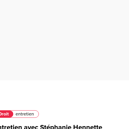
Droit
entretien
ntretien avec Stéphanie Hennette