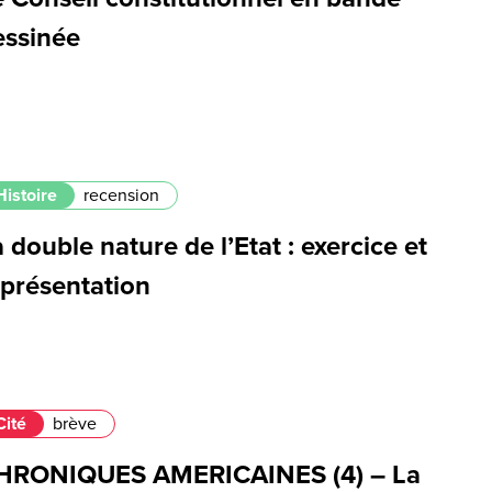
essinée
Histoire
recension
 double nature de l’Etat : exercice et
eprésentation
Cité
brève
HRONIQUES AMERICAINES (4) – La