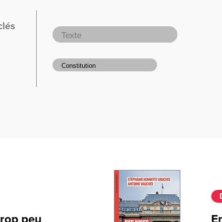
clés
trop peu
E