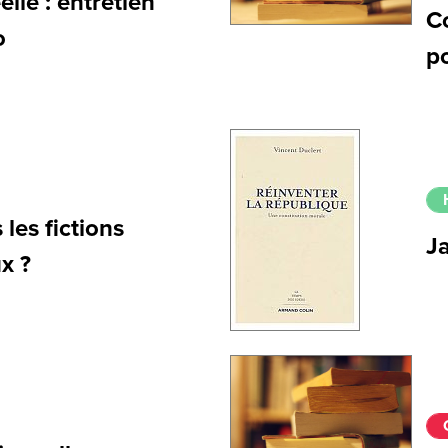
lle : entretien
Co
o
po
 les fictions
J
x ?