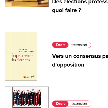
Des élections profess
quoi faire ?
Droit
recension
Vers un consensus p
d'opposition
Droit
recension