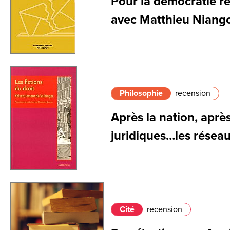
Pour la démocratie rée
avec Matthieu Niang
Philosophie
recension
Après la nation, après
juridiques…les réseau
Cité
recension