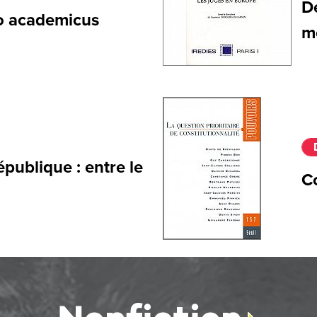
De
mo academicus
m
épublique : entre le
C