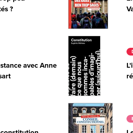
tés ?
V
sistance avec Anne
L'
sart
r
constitution.
L