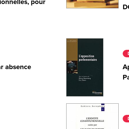
ionnelles, pour
D
ar absence
Ap
P