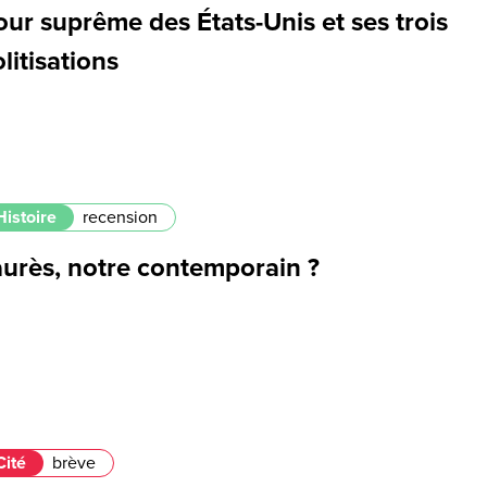
ur suprême des États-Unis et ses trois
litisations
Histoire
recension
aurès, notre contemporain ?
Cité
brève