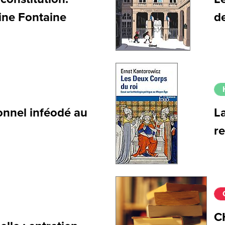
ine Fontaine
d
onnel inféodé au
La
r
C