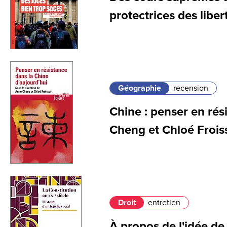
protectrices des liber
Géographie
recension
Chine : penser en ré
Cheng et Chloé Frois
Droit
entretien
À propos de l'idée de 