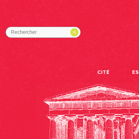
CITÉ
E