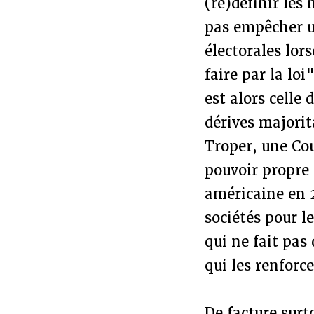
(re)définir les
pas empêcher u
électorales lo
faire par la loi
est alors celle
dérives majorit
Troper, une Cou
pouvoir propre
américaine en 2
sociétés pour l
qui ne fait pas
qui les renforce
De facture surt