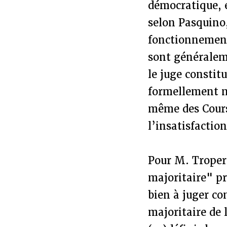
démocratique, e
selon Pasquino,
fonctionnement 
sont généraleme
le juge constit
formellement ma
même des Cours
l’insatisfactio
Pour M. Troper t
majoritaire" pr
bien à juger co
majoritaire de 