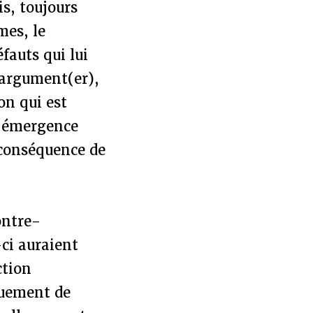
s, toujours
mes, le
fauts qui lui
 argument(er),
on qui est
L’émergence
 conséquence de
ontre-
-ci auraient
ction
iquement de