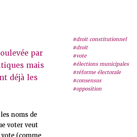
#droit constitutionnel
#droit
soulevée par
#vote
ritiques mais
#élections municipales
#réforme électorale
nt déjà les
#consensus
#opposition
s les noms de
ue voter veut
du vote (comme