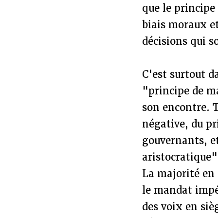
que le principe
biais moraux et
décisions qui 
C'est surtout d
"principe de ma
son encontre. 
négative, du p
gouvernants, e
aristocratique"
La majorité en 
le mandat impér
des voix en siè