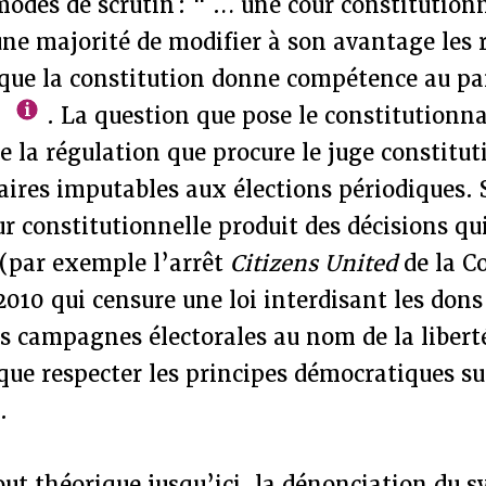
 modes de scrutin : " … une cour constitution
ne majorité de modifier à son avantage les 
rsque la constitution donne compétence au pa
"
. La question que pose le constitutionna
 de la régulation que procure le juge constitu
aires imputables aux élections périodiques.
r constitutionnelle produit des décisions qu
 (par exemple l’arrêt
Citizens United
de la C
010 qui censure une loi interdisant les don
es campagnes électorales au nom de la libert
 que respecter les principes démocratiques 
.
out théorique jusqu’ici, la dénonciation du 