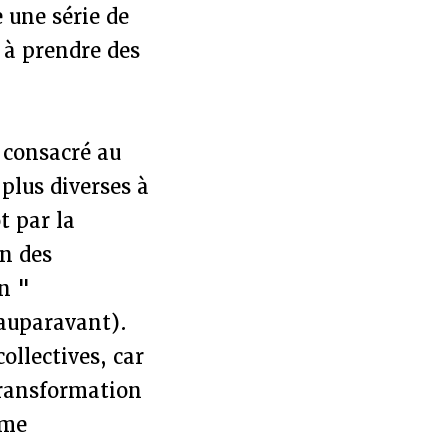
e une série de
 à prendre des
r consacré au
 plus diverses à
ôt par la
n des
n "
 auparavant).
ollectives, car
transformation
ème