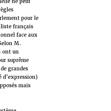
nelle ne peut
règles
rlement pour le
liste français
tionnel face aux
 Selon M.
i ont un
our suprême
s de grandes
é d’expression)
supposés mais
système