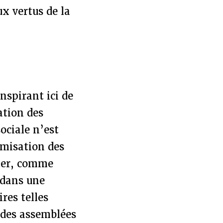
ux vertus de la
inspirant ici de
ation des
ociale n’est
misation des
ster, comme
 dans une
res telles
 des assemblées