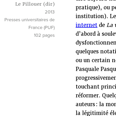
Le Pillouer (dir)
pratique), ou p
2013
institution). L
Presses universitaires de
internet
de
La 
France (PUF)
d’abord à soule
102 pages
dysfonctionnem
quelques notati
ou un certain 
Pasquale Pasqui
progressivemen
touchant princi
réformer. Quel
auteurs : la mo
la légitimité é