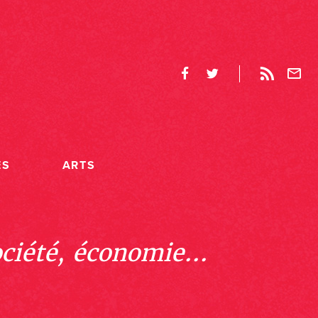
ES
ARTS
ociété, économie...