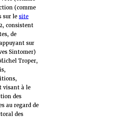
lection (comme
s sur le
site
2, consistent
tes, de
’appuyant sur
Yves Sintomer)
Michel Troper,
is,
itions,
 visant à le
tion des
es au regard de
toral des