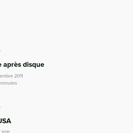
e après disque
vembre 2011
 minutes
 USA
 2011