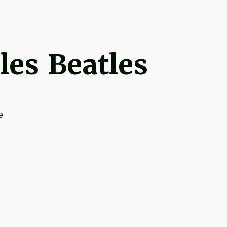
les Beatles
e