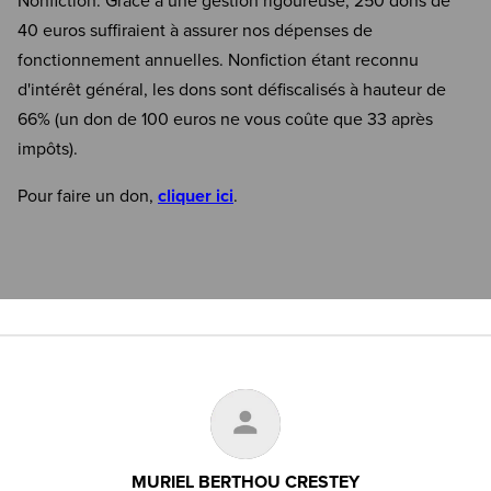
Nonfiction. Grâce à une gestion rigoureuse, 250 dons de
40 euros suffiraient à assurer nos dépenses de
fonctionnement annuelles. Nonfiction étant reconnu
d'intérêt général, les dons sont défiscalisés à hauteur de
66% (un don de 100 euros ne vous coûte que 33 après
impôts).
Pour faire un don,
cliquer ici
.
MURIEL BERTHOU CRESTEY