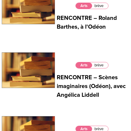
Arts
brève
RENCONTRE – Roland
Barthes, à l'Odéon
Arts
brève
RENCONTRE – Scènes
imaginaires (Odéon), avec
Angélica Liddell
Arts
brève