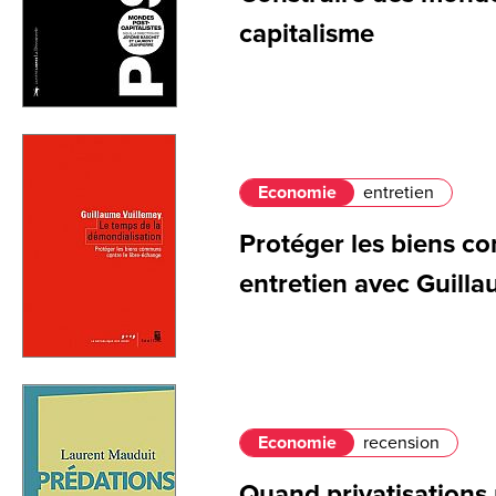
capitalisme
Economie
entretien
Protéger les biens c
entretien avec Guill
Economie
recension
Quand privatisations