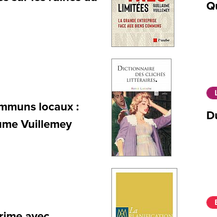
Qu
ommuns locaux :
Du
aume Vuillemey
 rime avec