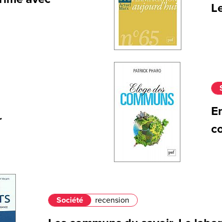
Le
En
r
c
Société
recension