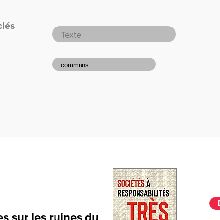
clés
s sur les ruines du