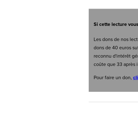
Si cette lecture vou
Les dons de nos lect
dons de 40 euros suf
reconnu d'intérêt gé
coûte que 33 après i
Pour faire un don,
cl