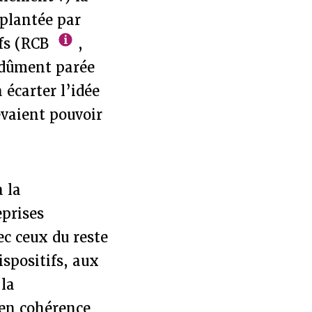
pplantée par
ifs (RCB
,
indûment parée
 écarter l’idée
evaient pouvoir
à la
eprises
ec ceux du reste
ispositifs, aux
 la
 en cohérence