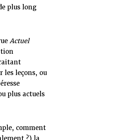
de plus long
evue
Actuel
ation
raitant
 les leçons, ou
téresse
u plus actuels
mple, comment
alement ?) la