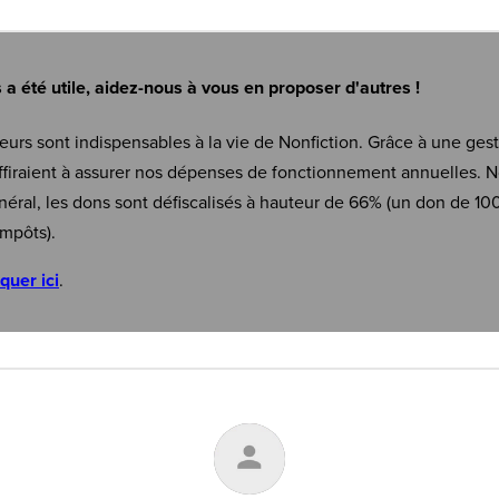
s a été utile, aidez-nous à vous en proposer d'autres !
eurs sont indispensables à la vie de Nonfiction. Grâce à une ges
firaient à assurer nos dépenses de fonctionnement annuelles. N
néral, les dons sont défiscalisés à hauteur de 66% (un don de 10
mpôts).
iquer ici
.