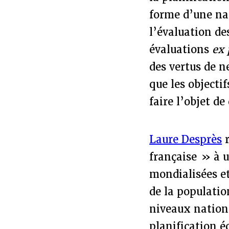
forme d’une nar
l’évaluation de
évaluations
ex
des vertus de ne
que les objecti
faire l’objet de
Laure Desprès
r
française » à u
mondialisées et
de la populatio
niveaux nationa
planification é