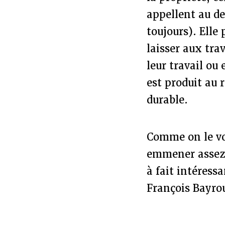
appellent au d
toujours). Elle
laisser aux trav
leur travail ou 
est produit au 
durable.
Comme on le voi
emmener assez l
à fait intéress
François Bayro