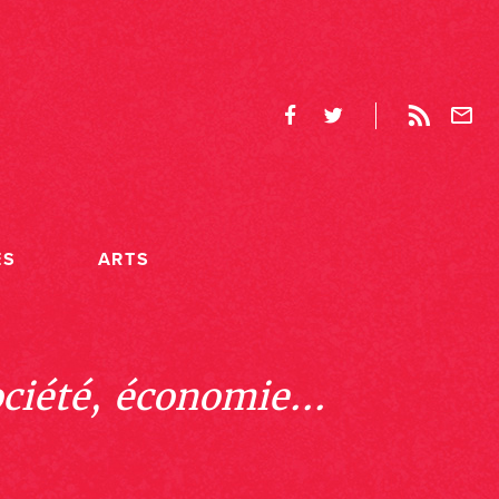
ES
ARTS
ociété, économie...