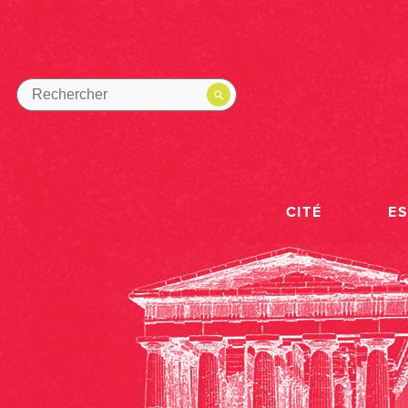
CITÉ
E