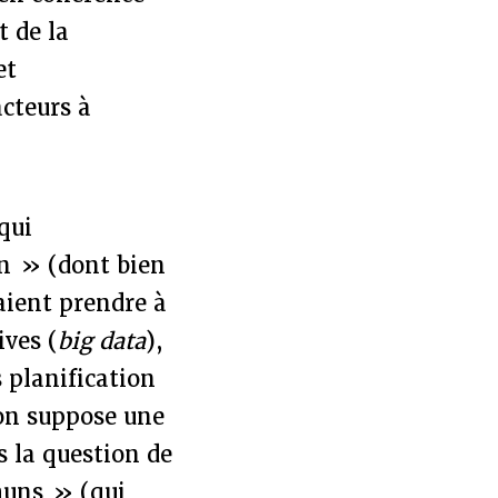
t de la
et
acteurs à
qui
on » (dont bien
raient prendre à
ives (
big data
),
 planification
ion suppose une
s la question de
muns » (qui