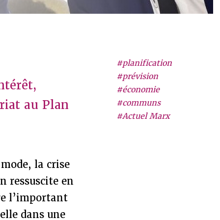
#planification
#prévision
ntérêt,
#économie
iat au Plan
#communs
#Actuel Marx
mode, la crise
on ressuscite en
re l’important
uelle dans une