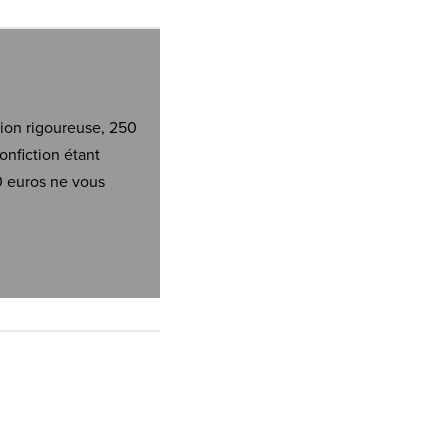
tion rigoureuse, 250
onfiction étant
0 euros ne vous