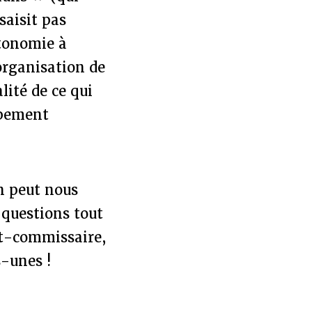
saisit pas
utonomie à
’organisation de
lité de ce qui
ppement
on peut nous
 questions tout
ut-commissaire,
-unes !