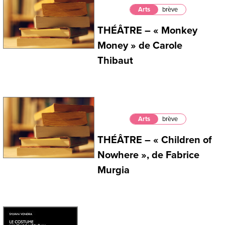
Arts
brève
THÉÂTRE – « Monkey
Money » de Carole
Thibaut
Arts
brève
THÉÂTRE – « Children of
Nowhere », de Fabrice
Murgia