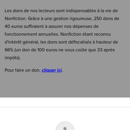
Les dons de nos lecteurs sont indispensables à la vie de
Nonfiction. Grâce à une gestion rigoureuse, 250 dons de
40 euros suffiraient à assurer nos dépenses de
fonctionnement annuelles. Nonfiction étant reconnu
d'intérêt général, les dons sont défiscalisés à hauteur de
66% (un don de 100 euros ne vous coûte que 33 après
impôts).
Pour faire un don,
cliquer ici
.