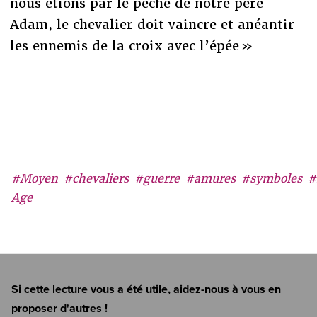
nous étions par le pêché de notre père
Adam, le chevalier doit vaincre et anéantir
les ennemis de la croix avec l’épée »
#Moyen
#chevaliers
#guerre
#amures
#symboles
#
Age
Si cette lecture vous a été utile, aidez-nous à vous en
proposer d'autres !