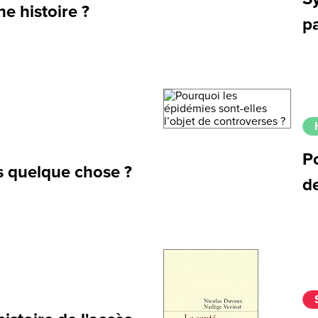
ne histoire ?
pa
Po
ls quelque chose ?
d