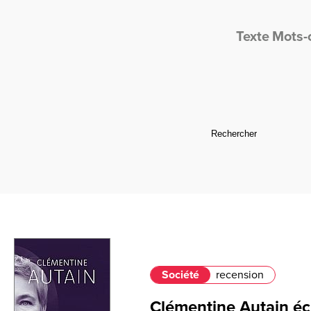
Texte
Mots-
Société
recension
Clémentine Autain écri