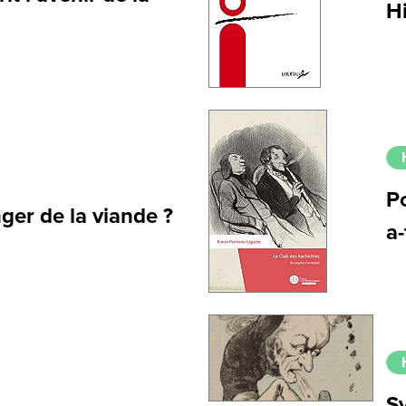
Hi
P
ger de la viande ?
a-
Sy