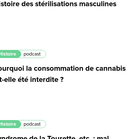
stoire des stérilisations masculines
Histoire
podcast
ourquoi la consommation de cannabis
t-elle été interdite ?
Histoire
podcast
ndrome de la Tourette, etc. : mal