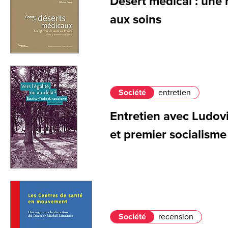
Désert médical : une h
aux soins
Société
entretien
Entretien avec Ludovi
et premier socialisme
Société
recension