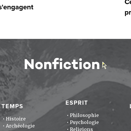
Ce
 s'engagent
pr
ESPRIT
TEMPS
Philosophie
Histoire
Psychologie
Archéologie
Religions