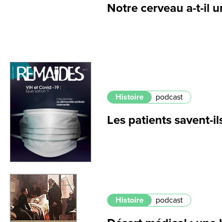
Notre cerveau a-t-il u
Histoire
podcast
Les patients savent-i
Histoire
podcast