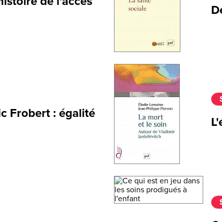
istoire de l'accès
Dé
c Frobert : égalité
L'