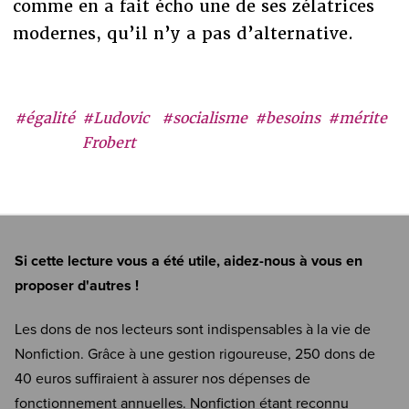
comme en a fait écho une de ses zélatrices
modernes, qu’il n’y a pas d’alternative.
#égalité
#Ludovic
#socialisme
#besoins
#mérite
Frobert
Si cette lecture vous a été utile, aidez-nous à vous en
proposer d'autres !
Les dons de nos lecteurs sont indispensables à la vie de
Nonfiction. Grâce à une gestion rigoureuse, 250 dons de
40 euros suffiraient à assurer nos dépenses de
fonctionnement annuelles. Nonfiction étant reconnu