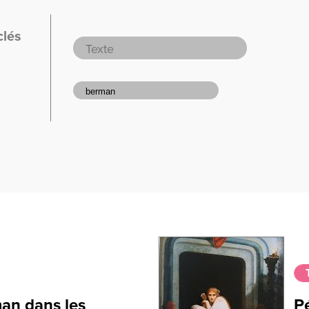
clés
an dans les
P