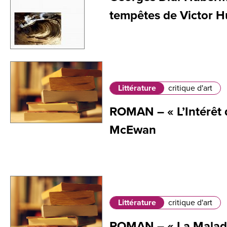
tempêtes de Victor 
Littérature
critique d'art
ROMAN – « L’Intérêt d
McEwan
Littérature
critique d'art
ROMAN – « La Maladi