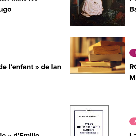
Hugo
B
e l’enfant » de Ian
R
M
e » d’Emilio
La