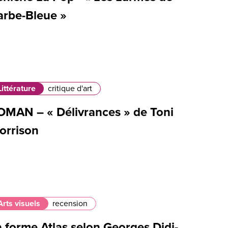
arbe-Bleue »
Littérature
critique d'art
OMAN – « Délivrances » de Toni
orrison
Arts visuels
recension
 forme Atlas selon Georges Didi-