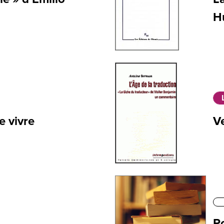
H
e vivre
V
Po