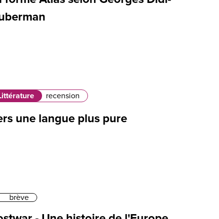
uberman
Littérature
recension
ers une langue plus pure
brève
stwar - Une histoire de l'Europe