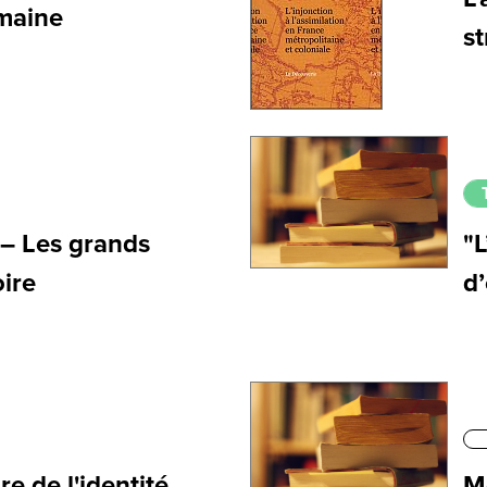
emaine
st
 – Les grands
"L
oire
d
re de l'identité
M