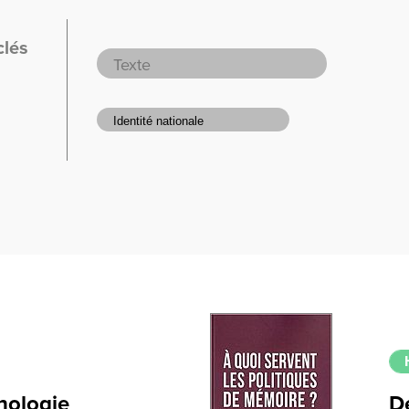
clés
hologie
D