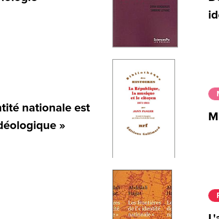
id
ité nationale est
M
déologique »
L'