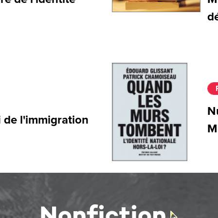
dé
N
 de l'immigration
M