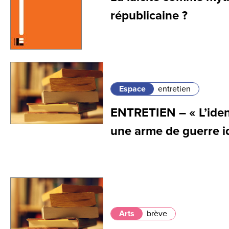
républicaine ?
Espace
entretien
ENTRETIEN – « L’ident
une arme de guerre i
Arts
brève