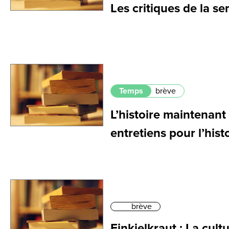
Les critiques de la s
Temps
brève
L’histoire maintenant
entretiens pour l’hist
brève
Finkielkraut : La cultu