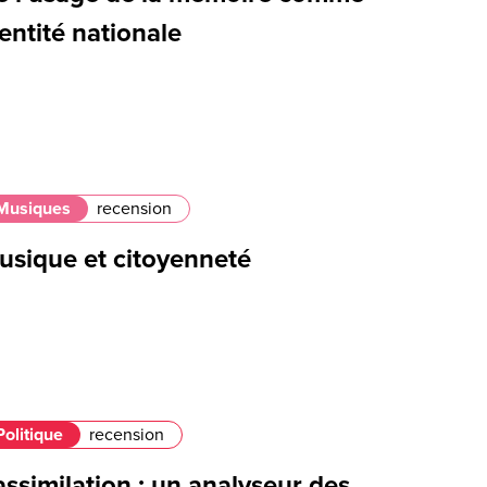
entité nationale
Musiques
recension
usique et citoyenneté
Politique
recension
assimilation : un analyseur des