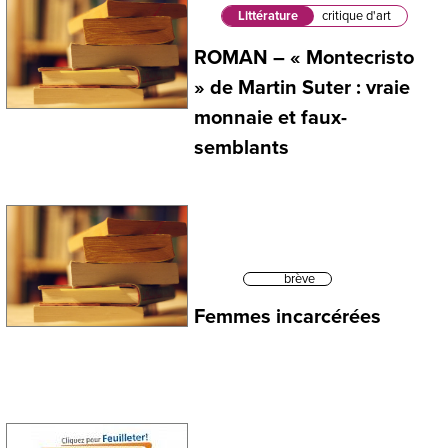
Littérature
critique d'art
ROMAN – « Montecristo
» de Martin Suter : vraie
monnaie et faux-
semblants
brève
Femmes incarcérées