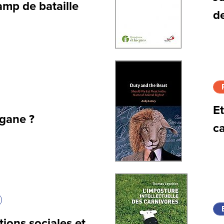
mp de bataille
d
E
égane ?
c
ions sociales et