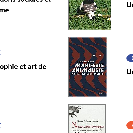
U
sme
ophie et art de
U