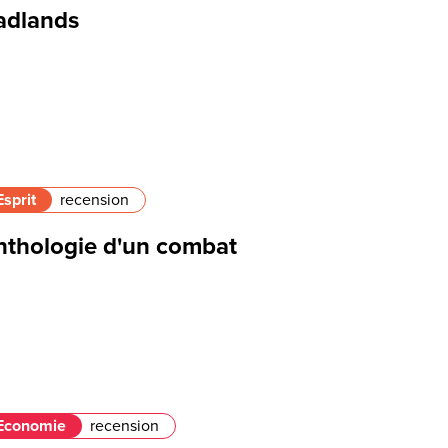
adlands
Esprit
recension
nthologie d'un combat
Economie
recension