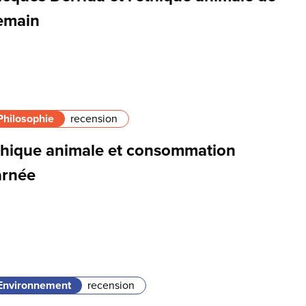
emain
Philosophie
recension
thique animale et consommation
arnée
Environnement
recension