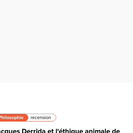
Philosophie
recension
cques Derrida et l'éthique animale de