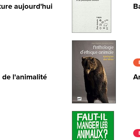
ture aujourd'hui
B
 de l'animalité
A