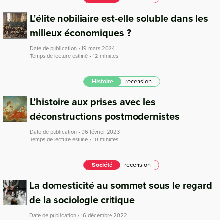
L’élite nobiliaire est-elle soluble dans les
milieux économiques ?
Date de publication • 19 mars 2024
Temps de lecture estimé • 12 minutes
Histoire
recension
L’histoire aux prises avec les
déconstructions postmodernistes
Date de publication • 06 février 2023
Temps de lecture estimé • 10 minutes
Société
recension
La domesticité au sommet sous le regard
de la sociologie critique
Date de publication • 16 décembre 2022