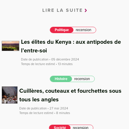
LIRE LA SUITE
Politique
recension
Les élites du Kenya : aux antipodes de
l’entre-soi
Date de publication • 05 décembre 2024
Temps de lecture estimé • 13 minutes
Histoire
recension
Cuillères, couteaux et fourchettes sous
tous les angles
Date de publication • 27 mai 2024
Temps de lecture estimé • 8 minutes
Société
recension