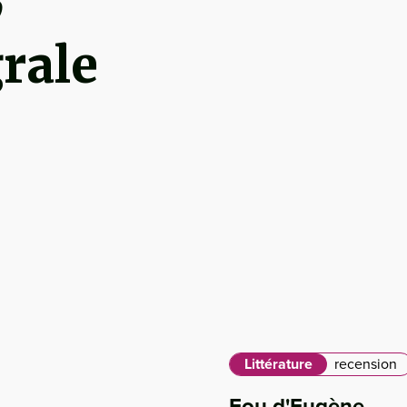
grale
Littérature
recension
Fou d'Eugène