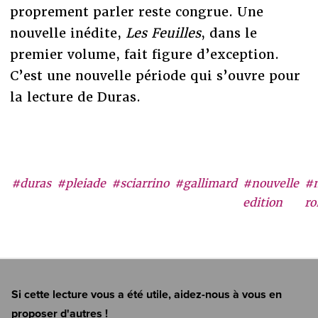
proprement parler reste congrue. Une
nouvelle inédite,
Les Feuilles
, dans le
premier volume, fait figure d’exception.
C’est une nouvelle période qui s’ouvre pour
la lecture de Duras.
#duras
#pleiade
#sciarrino
#gallimard
#nouvelle
#
edition
r
Si cette lecture vous a été utile, aidez-nous à vous en
proposer d'autres !