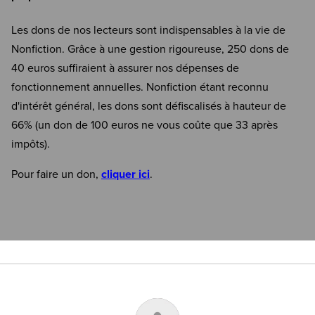
Les dons de nos lecteurs sont indispensables à la vie de
Nonfiction. Grâce à une gestion rigoureuse, 250 dons de
40 euros suffiraient à assurer nos dépenses de
fonctionnement annuelles. Nonfiction étant reconnu
d'intérêt général, les dons sont défiscalisés à hauteur de
66% (un don de 100 euros ne vous coûte que 33 après
impôts).
Pour faire un don,
cliquer ici
.