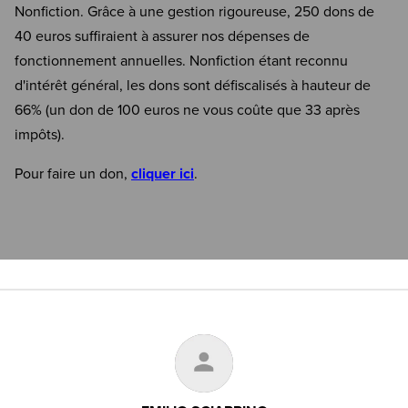
Nonfiction. Grâce à une gestion rigoureuse, 250 dons de
40 euros suffiraient à assurer nos dépenses de
fonctionnement annuelles. Nonfiction étant reconnu
d'intérêt général, les dons sont défiscalisés à hauteur de
66% (un don de 100 euros ne vous coûte que 33 après
impôts).
Pour faire un don,
cliquer ici
.