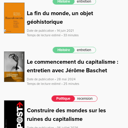
Histoire
entretien
La fin du monde, un objet
géohistorique
Date de publication • 14 juin 2021
Temps de lecture estimé • 33 minutes
Histoire
entretien
Le commencement du capitalisme :
entretien avec Jérôme Baschet
Date de publication • 28 mai 2024
Temps de lecture estimé • 25 minutes
Politique
recension
Construire des mondes sur les
ruines du capitalisme
Date de publication • 06 juillet 2026