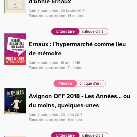
d’Annie Ernaux
Date de publication • 28 janvier 2015
Temps de lecture estimé • 14 minutes
Littérature
critique d'art
Ernaux : l'hypermarché comme lieu
de mémoire
Date de publication • 16 avril 2015
Temps de lecture estimé • 7 minutes
Théâtre
critique d'art
Avignon OFF 2018 - Les Années... ou
du moins, quelques-unes
Date de publication • 23 juillet 2018
Temps de lecture estimé • 6 minutes
Littérature
critique d'art