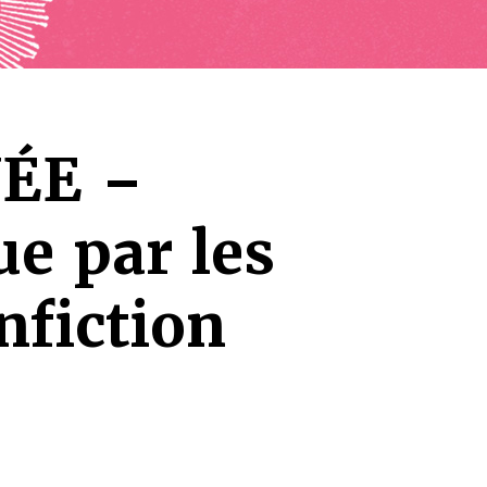
ÉE –
e par les
nfiction