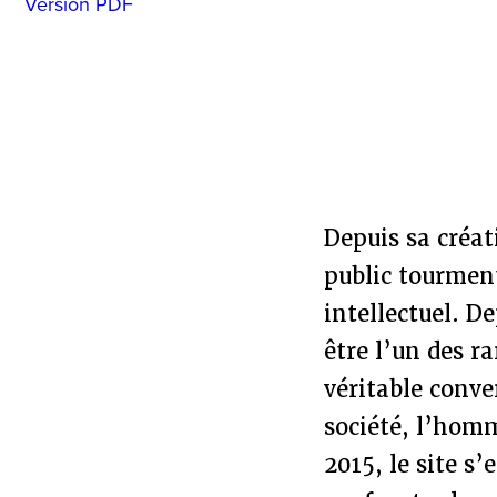
Version PDF
Depuis sa créa
public tourment
intellectuel. D
être l’un des ra
véritable conve
société, l’hom
2015, le site s’