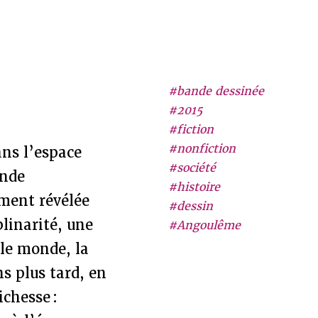
#bande dessinée
#2015
#fiction
#nonfiction
ans l’espace
#société
onde
#histoire
ement révélée
#dessin
plinarité, une
#Angoulême
 le monde, la
s plus tard, en
ichesse :