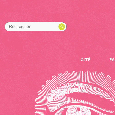
CITÉ
E