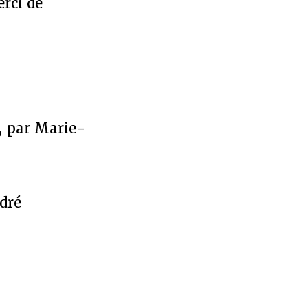
erci de
, par Marie-
dré