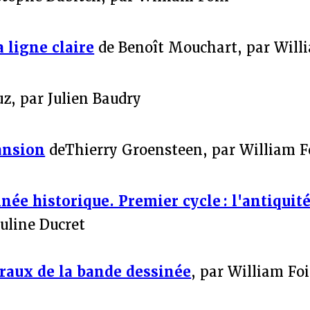
a ligne claire
de Benoît Mouchart, par Will
z, par Julien Baudry
ansion
deThierry Groensteen, par William F
née historique. Premier cycle : l'antiquit
uline Ducret
raux de la bande dessinée
, par William Fo