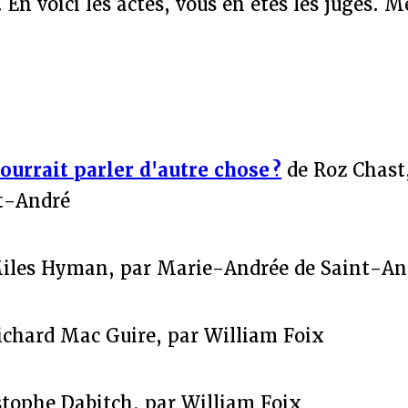
 En voici les actes, vous en êtes les juges. M
ourrait parler d'autre chose ?
de Roz Chast
t-André
iles Hyman, par Marie-Andrée de Saint-An
ichard Mac Guire, par William Foix
tophe Dabitch, par William Foix