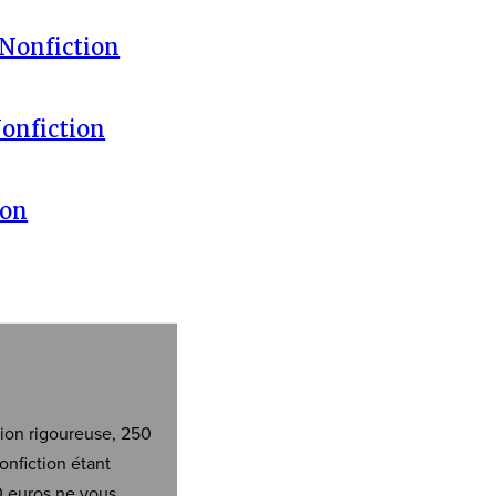
 Nonfiction
Nonfiction
ion
tion rigoureuse, 250
onfiction étant
0 euros ne vous