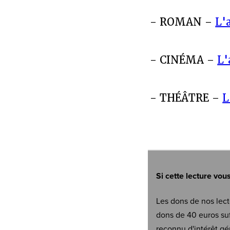
- ROMAN –
L'
- CINÉMA –
L'
- THÉÂTRE –
L
Si cette lecture vou
Les dons de nos lect
dons de 40 euros suf
reconnu d'intérêt gé