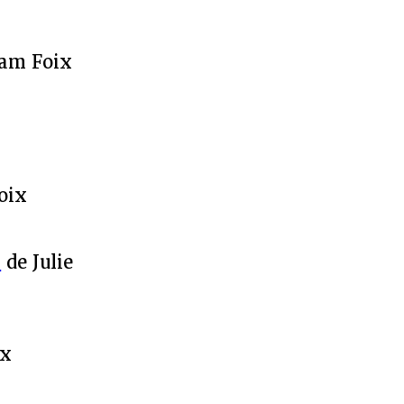
iam Foix
oix
é
de Julie
ix