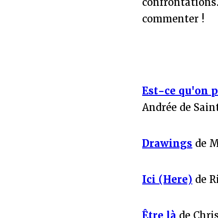
confrontations.
commenter !
Est-ce qu'on p
Andrée de Sain
Drawings
de M
Ici (Here)
de R
Être là
de Chris