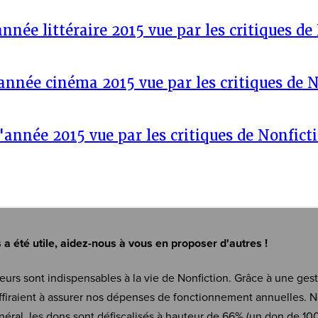
année littéraire 2015 vue par les critiques de
année cinéma 2015 vue par les critiques de 
'année 2015 vue par les critiques de Nonfict
s a été utile, aidez-nous à vous en proposer d'autres !
eurs sont indispensables à la vie de Nonfiction. Grâce à une ges
firaient à assurer nos dépenses de fonctionnement annuelles. N
néral, les dons sont défiscalisés à hauteur de 66% (un don de 10