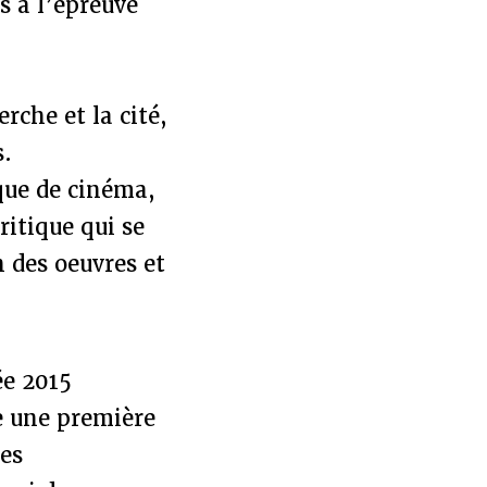
s à l’épreuve
erche et la cité,
s.
que de cinéma,
ritique qui se
n des oeuvres et
ée 2015
ue une première
les