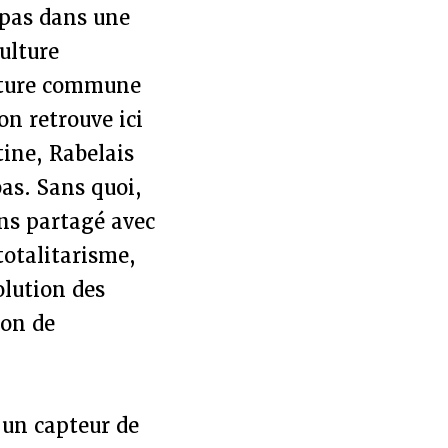
 pas dans une
ulture
culture commune
on retrouve ici
tine, Rabelais
bas. Sans quoi,
ons partagé avec
totalitarisme,
olution des
ion de
 un capteur de