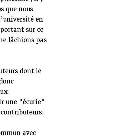
os que nous
’université en
portant sur ce
 ne lâchions pas
uteurs dont le
 donc
aux
ir une "écurie"
 contributeurs.
 commun avec