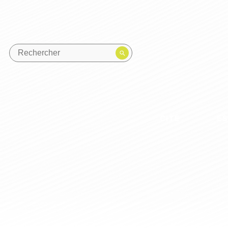
CITÉ
E