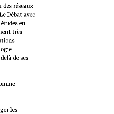
à des réseaux
 Le Débat avec
s études en
ment très
utions
logie
delà de ses
 comme
ger les