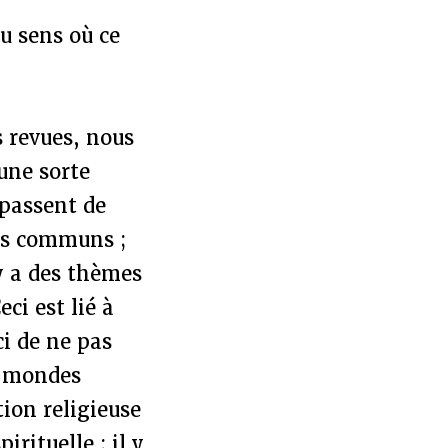
au sens où ce
s revues, nous
une sorte
 passent de
urs communs ;
 y a des thèmes
ci est lié à
ci de ne pas
e mondes
tion religieuse
rituelle ; il y