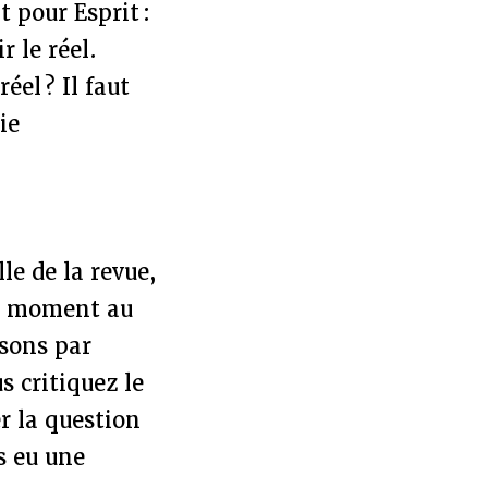
 pour Esprit :
r le réel.
éel ? Il faut
ie
le de la revue,
 un moment au
isons par
 critiquez le
r la question
as eu une