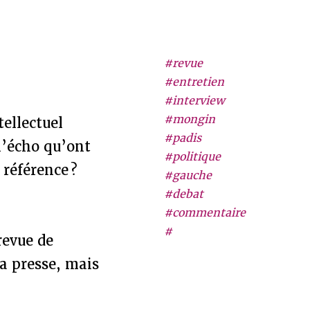
#revue
#entretien
#interview
#mongin
ellectuel
#padis
 l’écho qu’ont
#politique
 référence ?
#gauche
#debat
#commentaire
#
revue de
a presse, mais