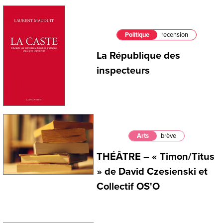
Politique
recension
La République des
inspecteurs
Arts
brève
THÉÂTRE – « Timon/Titus
» de David Czesienski et
Collectif OS'O