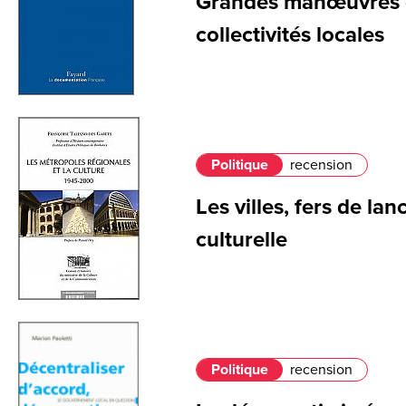
Grandes manœuvres e
collectivités locales
Politique
recension
Les villes, fers de lan
culturelle
Politique
recension