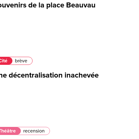
ouvenirs de la place Beauvau
Cité
brève
ne décentralisation inachevée
Théâtre
recension