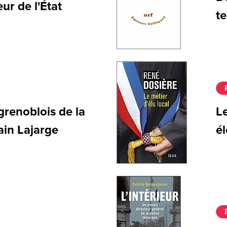
ur de l'État
te
grenoblois de la
Le
in Lajarge
é