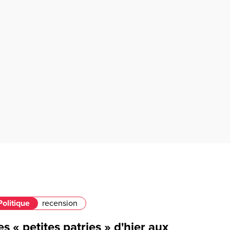
Politique
recension
s « petites patries » d'hier aux