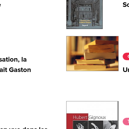
e
S
sation, la
tait Gaston
U