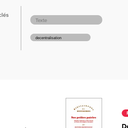
clés
De