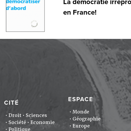
La démocratie irrépro
en France!
ESPACE
CITÉ
Monde
Droit
Sciences
Géographie
Société
Economie
Europe
Politique