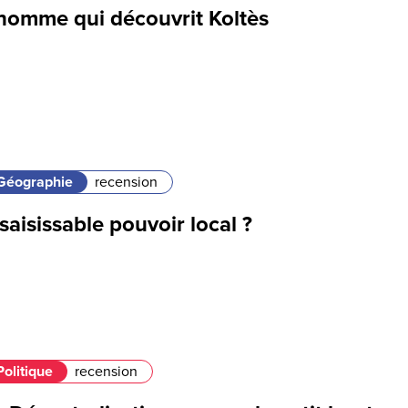
’homme qui découvrit Koltès
Géographie
recension
saisissable pouvoir local ?
Politique
recension