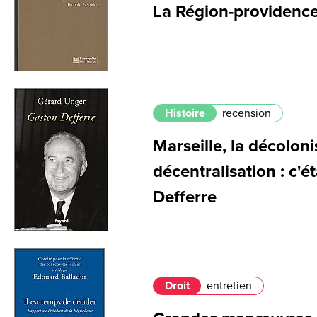
La Région-providenc
Histoire
recension
Marseille, la décoloni
décentralisation : c'é
Defferre
Droit
entretien