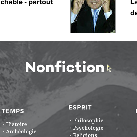
chable - partout
La
de
ESPRIT
TEMPS
Philosophie
Histoire
Psychologie
Archéologie
Religions