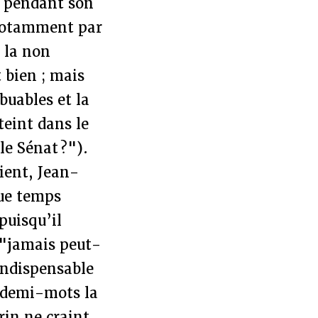
s pendant son
 notamment par
 la non
 bien ; mais
ibuables et la
teint dans le
le Sénat ?").
tient, Jean-
que temps
puisqu’il
 "jamais peut-
’indispensable
 demi-mots la
rin ne craint