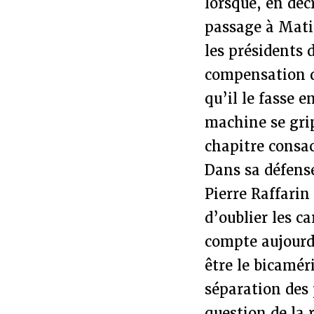
lorsque, en déc
passage à Mati
les présidents 
compensation de
qu’il le fasse e
machine se gri
chapitre consac
Dans sa défense
Pierre Raffarin 
d’oublier les c
compte aujourd
être le bicamér
séparation des
question de la 