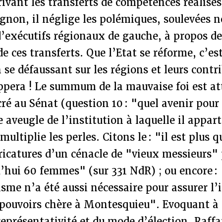
rivant les transferts de compétences réalisé
gnon, il néglige les polémiques, soulevées
d’exécutifs régionaux de gauche, à propos de
 ces transferts. Que l’Etat se réforme, c’est
n se défaussant sur les régions et leurs contr
ppera ! Le summum de la mauvaise foi est at
ré au Sénat (question 10 : "quel avenir pour 
 aveugle de l’institution à laquelle il appar
multiplie les perles. Citons le : "il est plus 
aricatures d’un cénacle de "vieux messieurs" 
’hui 60 femmes" (sur 331 NdR) ; ou encore :
isme n’a été aussi nécessaire pour assurer l
 pouvoirs chère à Montesquieu". Evoquant à
représentativité et du mode d’élection, Raffa