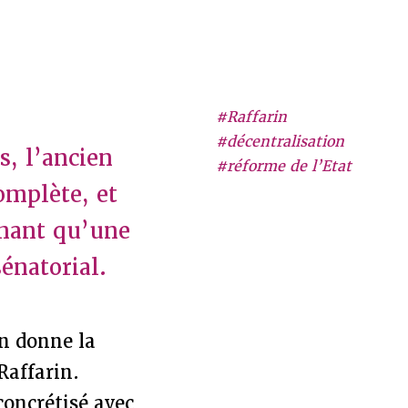
#Raffarin
#décentralisation
s, l’ancien
#réforme de l’Etat
omplète, et
nnant qu’une
énatorial.
on donne la
Raffarin.
 concrétisé avec