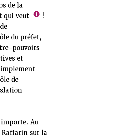
os de la
t qui veut
!
 de
ôle du préfet,
ntre-pouvoirs
tives et
t simplement
ôle de
slation
u importe. Au
 Raffarin sur la