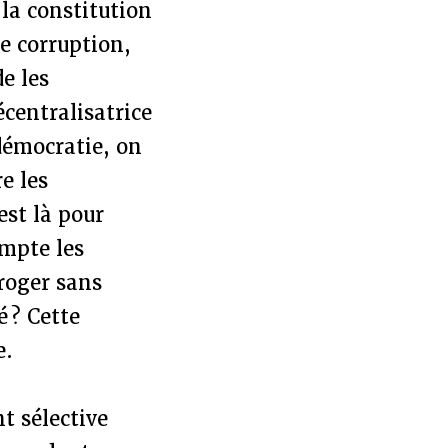
 la constitution
de corruption,
e les
centralisatrice
démocratie, on
e les
est là pour
mpte les
éroger sans
é ? Cette
e.
t sélective