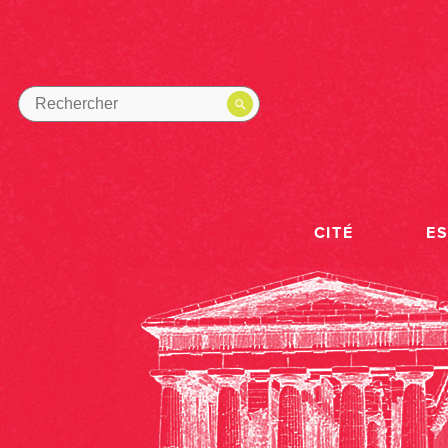
CITÉ
E