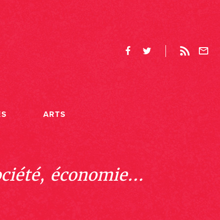
ES
ARTS
ociété, économie...