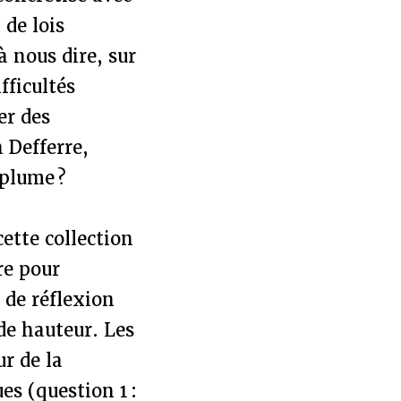
 de lois
 nous dire, sur
fficultés
er des
 Defferre,
 plume ?
cette collection
re pour
e de réflexion
de hauteur. Les
r de la
es (question 1 :