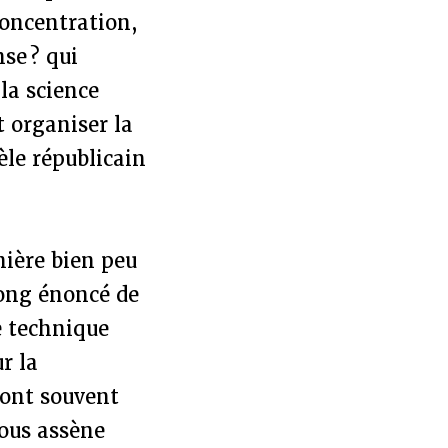
concentration,
nse ? qui
la science
t organiser la
dèle républicain
nière bien peu
long énoncé de
he technique
r la
sont souvent
nous assène