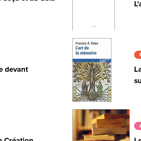
L'
me devant
La
su
la Création
Le