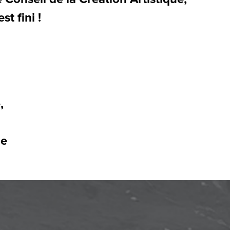
est fini !
,
u
ue