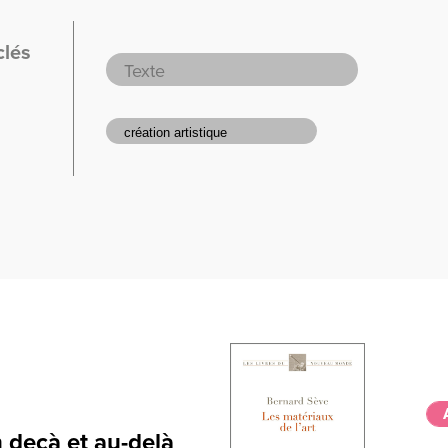
clés
n deçà et au-delà