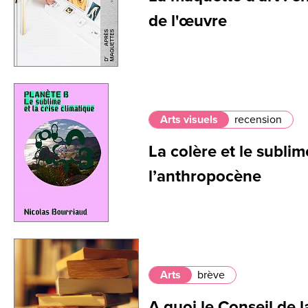
de l'œuvre
Arts visuels
recension
La colère et le subli
l’anthropocène
Arts
brève
A quoi le Conseil de 