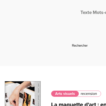
Texte
Mots-
Arts visuels
recension
La maquette d'art : e