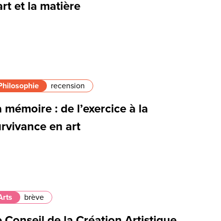
art et la matière
Philosophie
recension
 mémoire : de l’exercice à la
rvivance en art
Arts
brève
 Conseil de la Création Artistique,