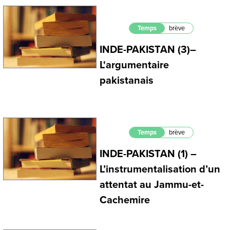
Temps
brève
INDE-PAKISTAN (3)–
L'argumentaire
pakistanais
Temps
brève
INDE-PAKISTAN (1) –
L’instrumentalisation d’un
attentat au Jammu-et-
Cachemire