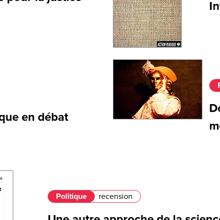
In
D
lique en débat
m
Politique
recension
Une autre approche de la scienc