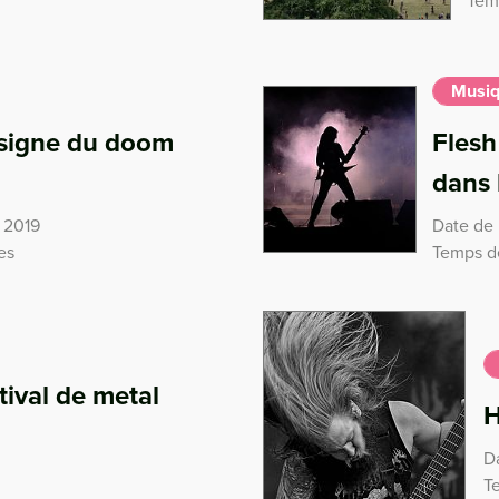
Tem
Musi
e signe du doom
Flesh
dans 
 2019
Date de 
es
Temps de
tival de metal
H
Da
T