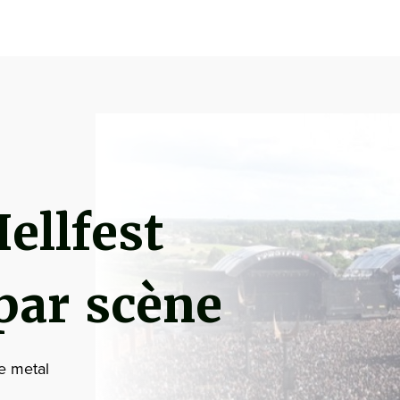
ellfest
par scène
e metal