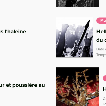
Mu
s l'haleine
Hel
du
Date d
Temps
ur et poussière au
H
D
T