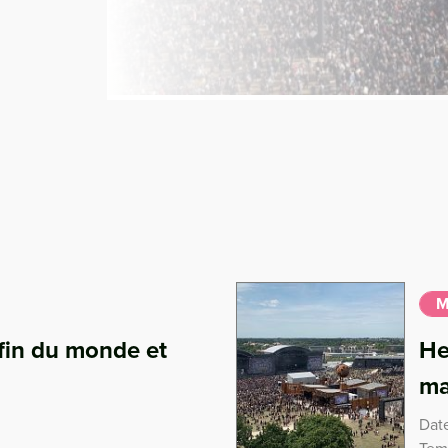
M
 fin du monde et
He
ma
Date