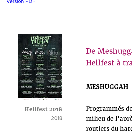
Version PDF
De Meshuggah
Hellfest à tr
MESHUGGAH
Programmés de 
Hellfest 2018
2018
milieu de l'ap
routiers du har