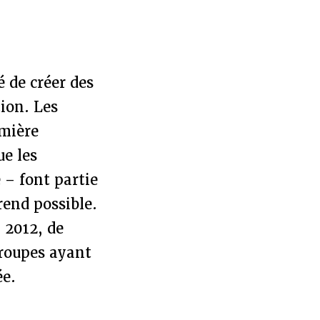
é de créer des
tion. Les
umière
e les
– font partie
rend possible.
 2012, de
groupes ayant
ée.