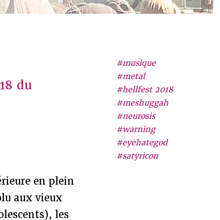
#musique
#metal
018 du
#hellfest 2018
#meshuggah
#neurosis
#warning
#eyehategod
#satyricon
rieure en plein
olu aux vieux
lescents), les