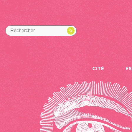
CITÉ
E