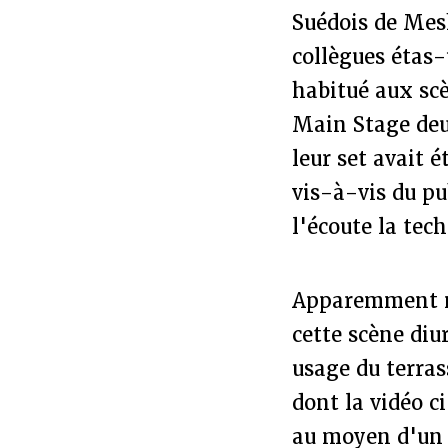
Suédois de Mes
collègues étas
habitué aux scè
Main Stage deu
leur set avait 
vis-à-vis du pu
l'écoute la tec
Apparemment m
cette scène diu
usage du terra
dont la vidéo c
au moyen d'un l