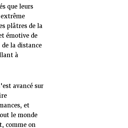
s que leurs
l extrême
es plâtres de la
et émotive de
 de la distance
llant à
est avancé sur
ire
mances, et
tout le monde
ant, comme on