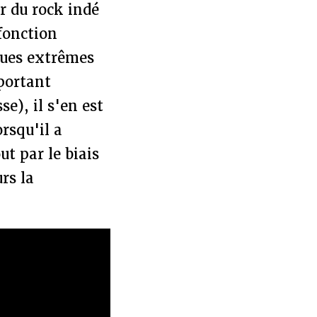
r du rock indé
 fonction
ques extrêmes
portant
e), il s'en est
rsqu'il a
ut par le biais
rs la