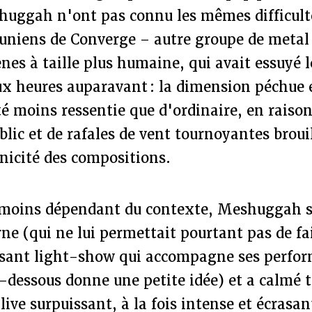
huggah n'ont pas connu les mêmes difficulté
-uniens de Converge – autre groupe de meta
nes à taille plus humaine, qui avait essuyé l
x heures auparavant : la dimension péchue 
été moins ressentie que d'ordinaire, en raison
blic et de rafales de vent tournoyantes broui
hnicité des compositions.
oins dépendant du contexte, Meshuggah s'
rne (qui ne lui permettait pourtant pas de fa
ssant light-show qui accompagne ses perfor
i-dessous donne une petite idée) et a calmé 
ive surpuissant, à la fois intense et écras