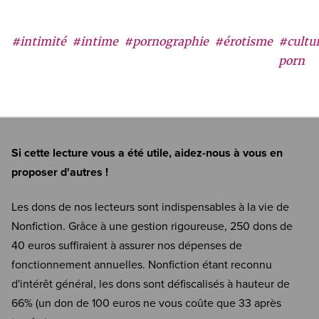
#intimité
#intime
#pornographie
#érotisme
#cultu
porn
Si cette lecture vous a été utile, aidez-nous à vous en
proposer d'autres !
Les dons de nos lecteurs sont indispensables à la vie de
Nonfiction. Grâce à une gestion rigoureuse, 250 dons de
40 euros suffiraient à assurer nos dépenses de
fonctionnement annuelles. Nonfiction étant reconnu
d'intérêt général, les dons sont défiscalisés à hauteur de
66% (un don de 100 euros ne vous coûte que 33 après