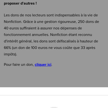
proposer d'autres !
Les dons de nos lecteurs sont indispensables à la vie de
Nonfiction. Grâce à une gestion rigoureuse, 250 dons de
40 euros suffiraient à assurer nos dépenses de
fonctionnement annuelles. Nonfiction étant reconnu
d'intérêt général, les dons sont défiscalisés à hauteur de
66% (un don de 100 euros ne vous coûte que 33 après
impôts).
Pour faire un don,
cliquer ici
.