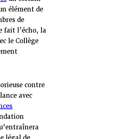
 un élément de
mbres de
 fait l’écho, la
c le Collège
uement
orieuse contre
 lance avec
nces
ondation
u'entraînera
e légal de