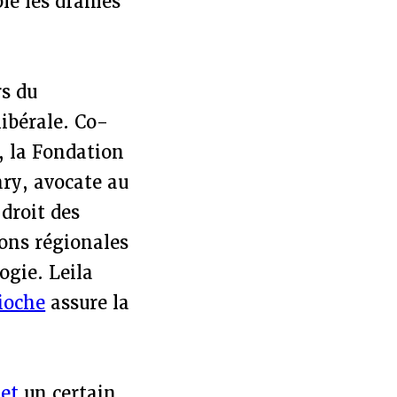
ble les drames
rs du
ibérale. Co-
, la Fondation
ary, avocate au
droit des
ions régionales
ogie. Leila
pioche
assure la
net
un certain