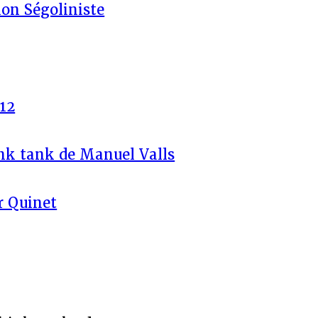
ion Ségoliniste
12
ink tank de Manuel Valls
r Quinet