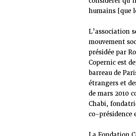
considérer qu’i
humains [que l
L’association s
mouvement socia
présidée par Ro
Copernic est de
barreau de Par
étrangers et de
de mars 2010 c
Chabi, fondatr
co-présidence e
La Fondation C