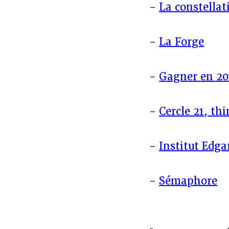
-
La constellat
-
La Forge
-
Gagner en 20
-
Cercle 21, th
-
Institut Edga
-
Sémaphore