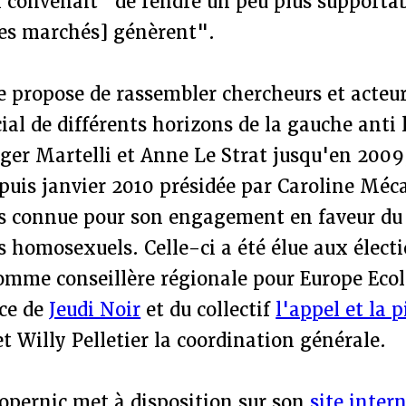
l convenait "de rendre un peu plus supporta
es marchés] génèrent".
e propose de rassembler chercheurs et acteu
l de différents horizons de la gauche anti l
ger Martelli et Anne Le Strat jusqu'en 2009
puis janvier 2010 présidée par Caroline Méc
is connue pour son engagement en faveur du 
s homosexuels. Celle-ci a été élue aux élect
omme conseillère régionale pour Europe Ecol
ice de
Jeudi Noir
et du collectif
l'appel et la 
t Willy Pelletier la coordination générale.
opernic met à disposition sur son
site inter