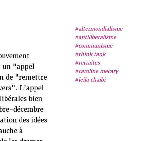
#altermondialisme
#antiliberalisme
#communisme
#think tank
mouvement
#retraites
à un "appel
#caroline mecary
on de "remettre
#leila chaibi
nvers". L’appel
 libérales bien
embre-décembre
ation des idées
gauche à