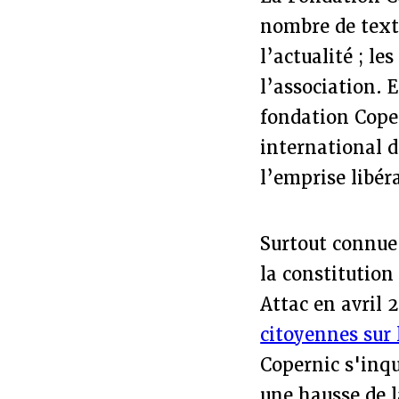
nombre de text
l’actualité ; le
l’association. 
fondation Cope
international 
l’emprise libér
Surtout connue
la constitutio
Attac en avril 
citoyennes sur 
Copernic s'inq
une hausse de la