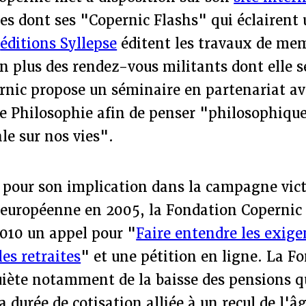
es dont ses "Copernic Flashs" qui éclairent
s
éditions Syllepse
éditent les travaux de me
En plus des rendez-vous militants dont elle se
rnic propose un séminaire en partenariat ave
de Philosophie afin de penser "philosophiq
ale sur nos vies".
 pour son implication dans la campagne vict
n européenne en 2005, la Fondation Copernic
2010 un appel pour "
Faire entendre les exige
les retraites
" et une pétition en ligne. La F
uiète notamment de la baisse des pensions q
 durée de cotisation alliée à un recul de l'âg