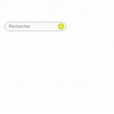
CITÉ
E