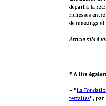
départ à la ret
richesses entre
de meetings et 
Article mis à j
* A lire égale
- "
La Fondatio
retraites
", par