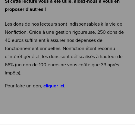
Si cette lecture vous a été utile, aidez-nous à vous en
proposer d'autres !
Les dons de nos lecteurs sont indispensables à la vie de
Nonfiction. Grâce à une gestion rigoureuse, 250 dons de
40 euros suffiraient à assurer nos dépenses de
fonctionnement annuelles. Nonfiction étant reconnu
d'intérêt général, les dons sont défiscalisés à hauteur de
66% (un don de 100 euros ne vous coûte que 33 après
impôts).
Pour faire un don,
cliquer ici
.