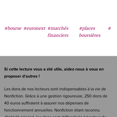
#bourse
#euronext
#marchés
#places
#
financiers
boursières
Si cette lecture vous a été utile, aidez-nous à vous en
proposer d'autres !
Les dons de nos lecteurs sont indispensables à la vie de
Nonfiction. Grâce à une gestion rigoureuse, 250 dons de
40 euros suffiraient à assurer nos dépenses de
fonctionnement annuelles. Nonfiction étant reconnu