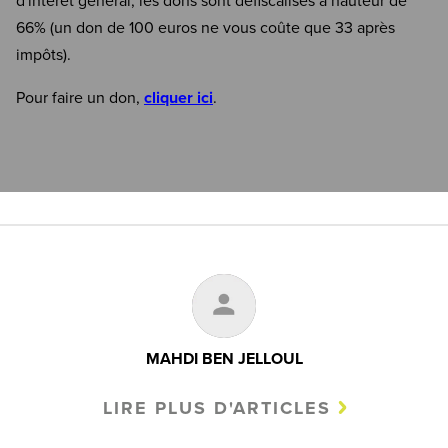
d'intérêt général, les dons sont défiscalisés à hauteur de
66% (un don de 100 euros ne vous coûte que 33 après
impôts).
Pour faire un don,
cliquer ici
.
MAHDI BEN JELLOUL
LIRE PLUS D'ARTICLES