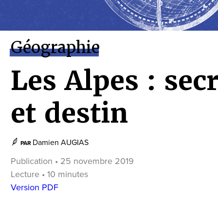
Géographie
Les Alpes : sec
et destin
Damien AUGIAS
PAR
Publication • 25 novembre 2019
Lecture • 10 minutes
Version PDF