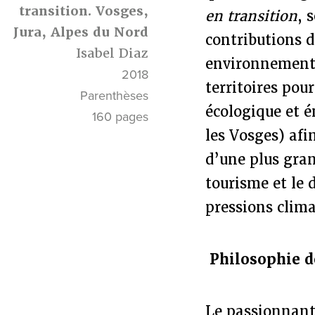
transition. Vosges,
en transition
, 
Jura, Alpes du Nord
contributions d
Isabel Diaz
environnemental
2018
territoires pou
Parenthèses
écologique et é
160 pages
les Vosges) afi
d’une plus gran
tourisme et le 
pressions clim
Philosophie d
Le passionnant