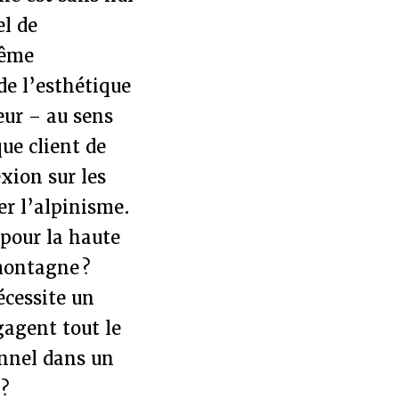
el de
même
de l’esthétique
eur – au sens
ue client de
exion sur les
er l’alpinisme.
pour la haute
montagne ?
écessite un
gagent tout le
onnel dans un
 ?