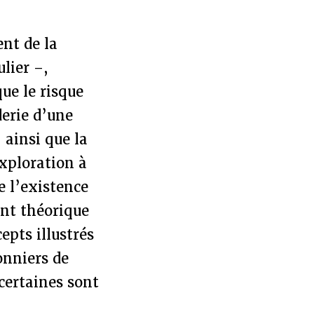
nt de la
lier –,
ue le risque
derie d’une
 ainsi que la
exploration à
e l’existence
ent théorique
epts illustrés
onniers de
certaines sont