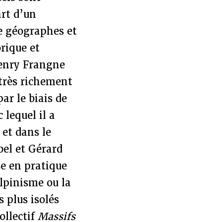
art d’un
e géographes et
orique et
Henry Frangne
 très richement
ar le biais de
 lequel il a
 et dans le
bel et Gérard
e en pratique
alpinisme ou la
s plus isolés
ollectif
Massifs