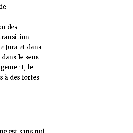
 de
on des
 transition
e Jura et dans
 dans le sens
agement, le
s à des fortes
e est sans nul