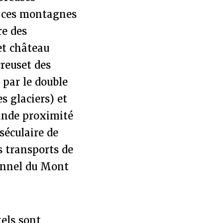
– ces montagnes
re des
et château
reuset des
 par le double
s glaciers) et
rande proximité
séculaire de
s transports de
unnel du Mont
tels sont