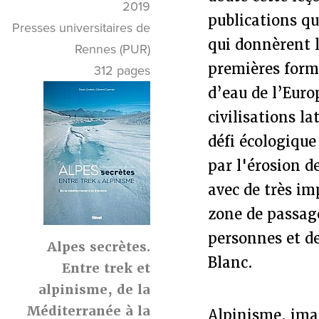
2019
publications q
Presses universitaires de
qui donnèrent l
Rennes (PUR)
premières form
312 pages
d’eau de l’Euro
civilisations l
défi écologique
par l'érosion d
avec de très im
zone de passage
personnes et d
Alpes secrètes.
Blanc.
Entre trek et
alpinisme, de la
Méditerranée à la
Alpinisme, imag