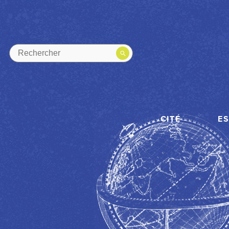
CITÉ
E