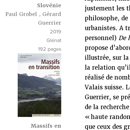
Slovénie
justement les t
Paul Grobel
,
Gérard
philosophe, de
Guerrier
urbanistes. A t
2019
personnel)
De 
Glénat
propose d’abord
192 pages
illustrée, sur 
la relation qu’i
réalisé de nomb
Valais suisse. 
Guerrier, se p
de la recherche 
« haute randon
Massifs en
que ceux des gr