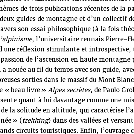
hèmes de trois publications récentes de la p
 deux guides de montagne et d’un collectif d
ravers son essai philosophique (à la fois thé
l’alpinisme
, l’universitaire rennais Pierre-
 une réflexion stimulante et introspective,
la passion de l’ascension en haute montagne p
l a nouée au fil du temps avec son guide, avec
reuses sorties dans le massif du Mont Blanc
Le « beau livre »
Alpes secrètes
, de Paulo Gro
résente quant à lui davantage comme une mis
de la solitude en altitude, qui caractérise l’
née » (
trekking
) dans des vallées et versant
ands circuits touristiques. Enfin, l’ouvrage c