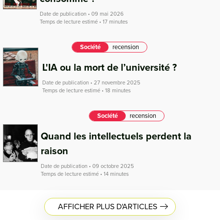
Date de publication • 09 mai 2026
Temps de lecture estimé • 17 minutes
Société
recension
L'IA ou la mort de l’université ?
Date de publication • 27 novembre 2025
Temps de lecture estimé • 18 minutes
Société
recension
Quand les intellectuels perdent la
raison
Date de publication • 09 octobre 2025
Temps de lecture estimé • 14 minutes
AFFICHER PLUS D'ARTICLES