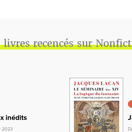
 livres recencés sur Nonfic
x inédits
J
er 2023
D