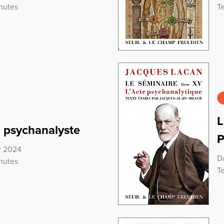
nutes
T
L
u psychanalyste
P
er 2024
D
nutes
T