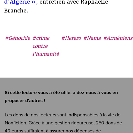
d’Algérie »
, entretien avec Raphaëlle
Branche.
#Génocide
#crime
#Herero
#Nama
#Arméniens
contre
l'humanité
Si cette lecture vous a été utile, aidez-nous à vous en
proposer d'autres !
Les dons de nos lecteurs sont indispensables à la vie de
Nonfiction. Grâce à une gestion rigoureuse, 250 dons de
40 euros suffiraient à assurer nos dépenses de