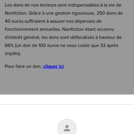
Les dons de nos lecteurs sont indispensables à la vie de
Nonfiction. Grâce à une gestion rigoureuse, 250 dons de
40 euros suffiraient à assurer nos dépenses de
fonctionnement annuelles. Nonfiction étant reconnu
d'intérêt général, les dons sont défiscalisés à hauteur de
66% (un don de 100 euros ne vous coûte que 33 après
impôts).
Pour faire un don,
cliquer ici
.