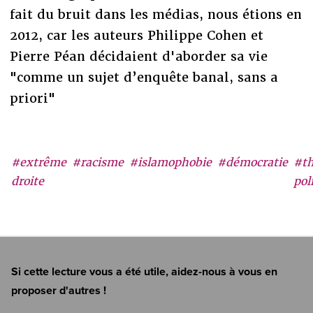
fait du bruit dans les médias, nous étions en
2012, car les auteurs Philippe Cohen et
Pierre Péan décidaient d'aborder sa vie
"comme un sujet d’enquête banal, sans a
priori"
#extrême
#racisme
#islamophobie
#démocratie
#th
droite
pol
Si cette lecture vous a été utile, aidez-nous à vous en
proposer d'autres !